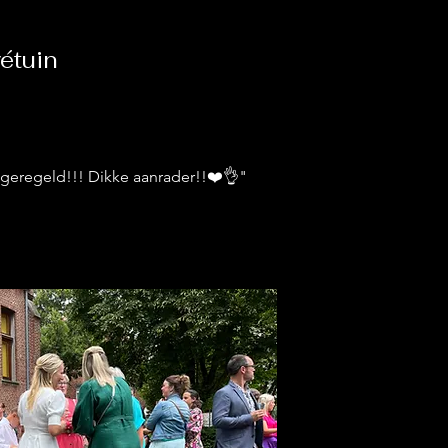
vétuin
 geregeld!!! Dikke aanrader!!❤️👌"