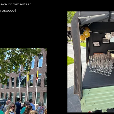
tieve commentaar
prosecco!