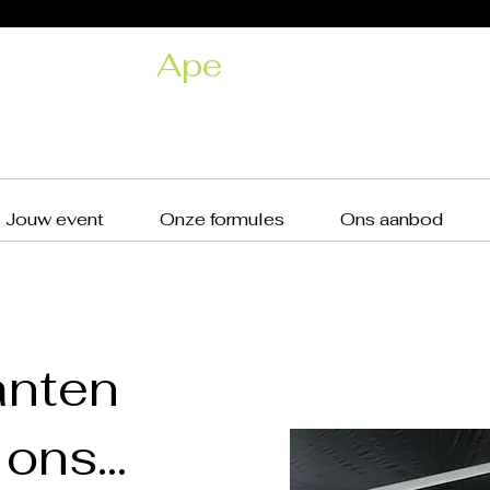
Ape
licious
Mobiele prosecco- en aperobar
Jouw event
Onze formules
Ons aanbod
anten
ons...