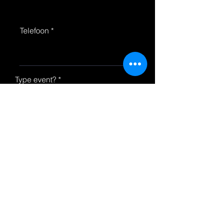
Telefoon
Type event?
Plaats van het event
Bijkomende informatie
Verzenden