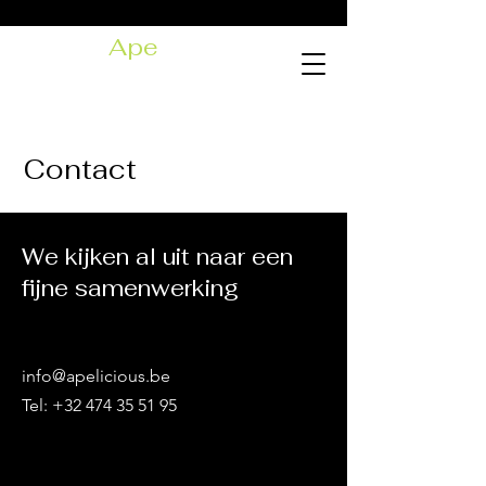
Ape
licious
Mobiele prosecco- en
aperobar
Contact
We kijken al uit naar een
fijne samenwerking
info@apelicious.be
Tel:
+32 474 35 51 95