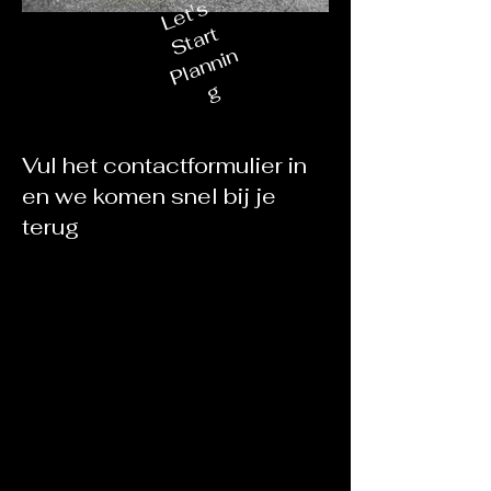
L
e
t'
s
S
t
a
r
Pl
a
n
ni
t
n
g
Vul het contactformulier in
en we komen snel bij je
terug